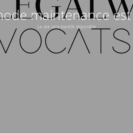
ode maintenance est 
Le site sera bientôt disponible