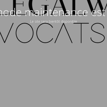
ode maintenance est 
Le site sera bientôt disponible