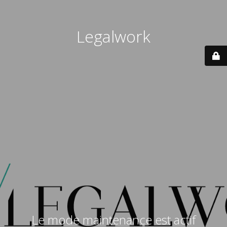
Legalwork
Le mode maintenance est actif