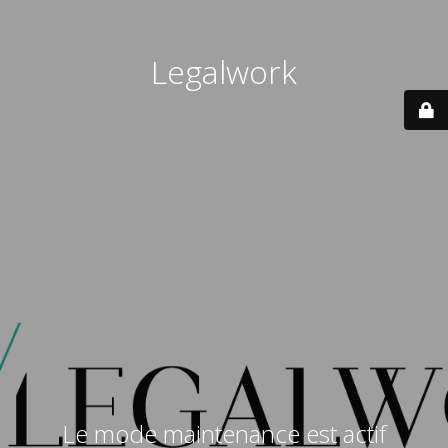
Legalwork
Le mode maintenance est actif