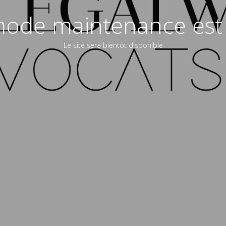
ode maintenance est 
Le site sera bientôt disponible