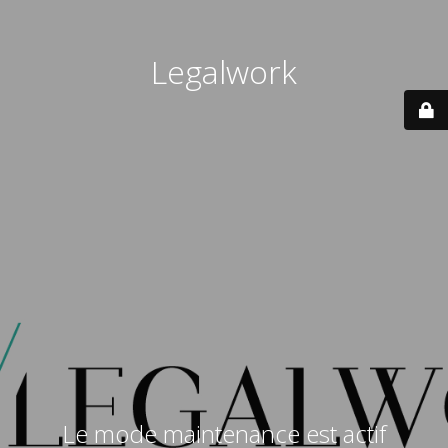
Legalwork
Le mode maintenance est actif