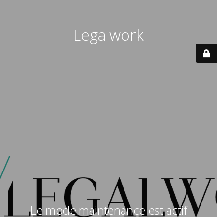
Legalwork
Le mode maintenance est actif