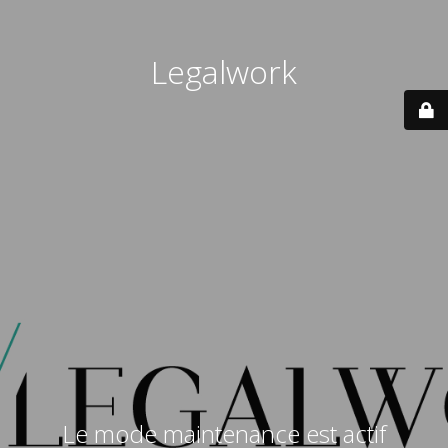
Legalwork
Le mode maintenance est actif