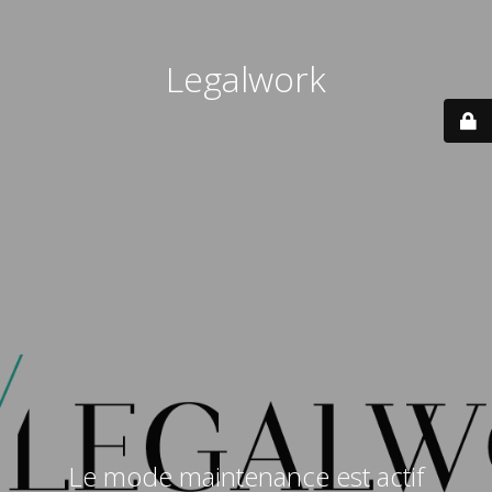
Legalwork
Le mode maintenance est actif