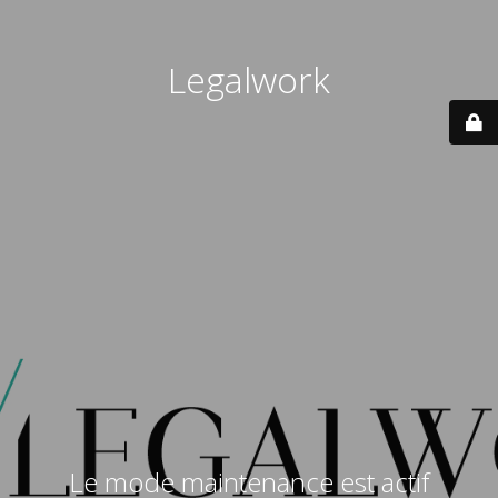
Legalwork
Le mode maintenance est actif