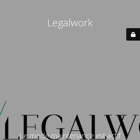
Legalwork
Le mode maintenance est actif