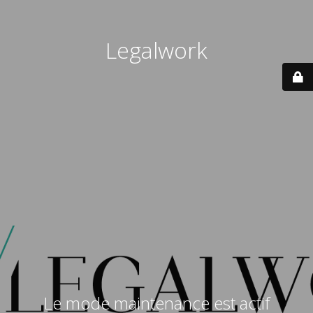
Legalwork
Le mode maintenance est actif