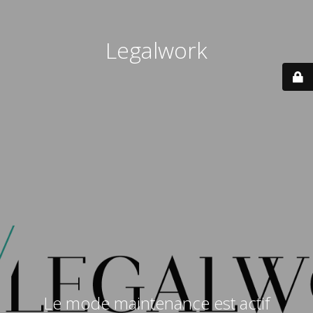
Legalwork
Le mode maintenance est actif