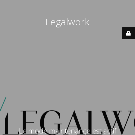
Legalwork
Le mode maintenance est actif