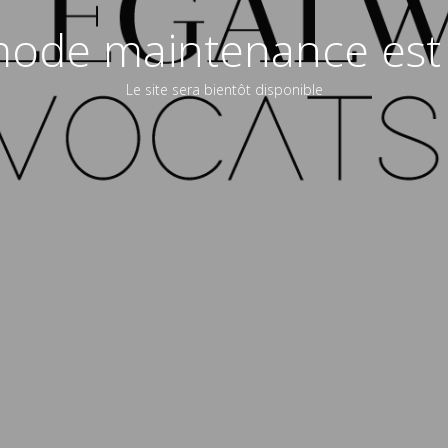
ode maintenance est 
Le site sera bientôt disponible