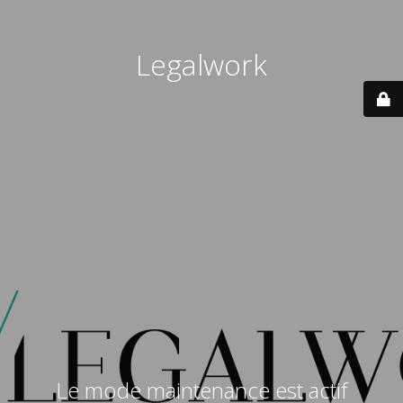
Legalwork
Le mode maintenance est actif