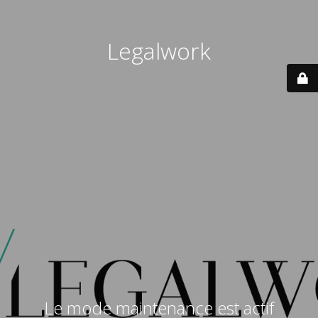
Legalwork
Le mode maintenance est actif