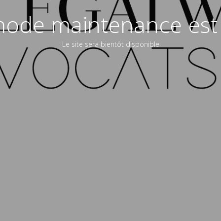
ode maintenance est 
Le site sera bientôt disponible