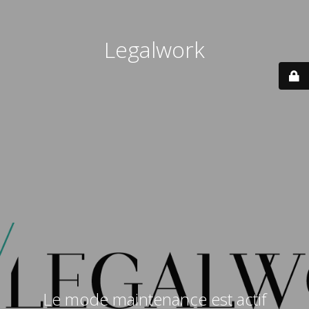
Legalwork
Le mode maintenance est actif