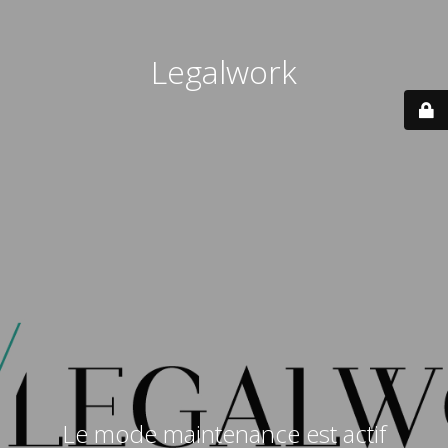
Legalwork
Le mode maintenance est actif