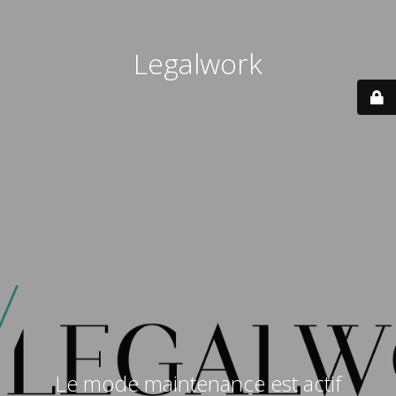
Legalwork
Le mode maintenance est actif