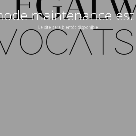
ode maintenance est 
Le site sera bientôt disponible