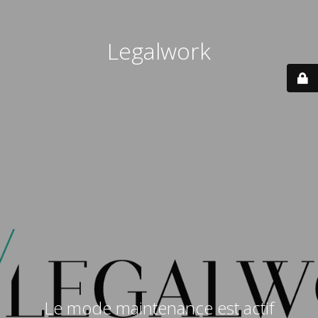
Legalwork
Le mode maintenance est actif