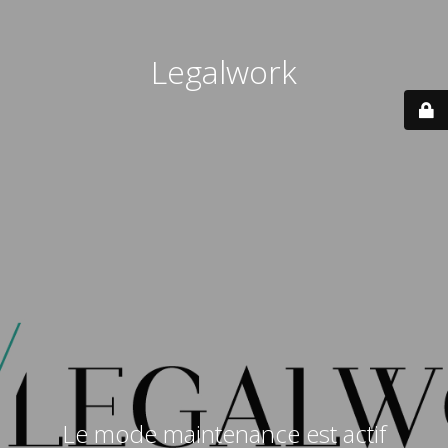
Legalwork
Le mode maintenance est actif