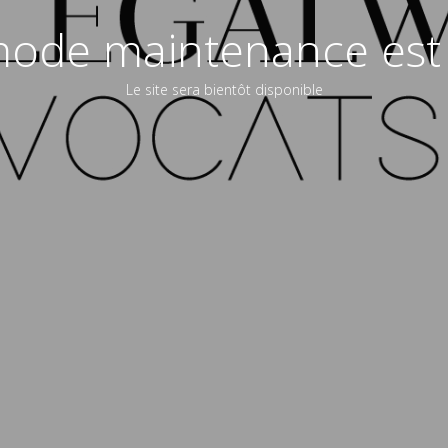
ode maintenance est 
Le site sera bientôt disponible