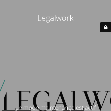
Legalwork
Le mode maintenance est actif