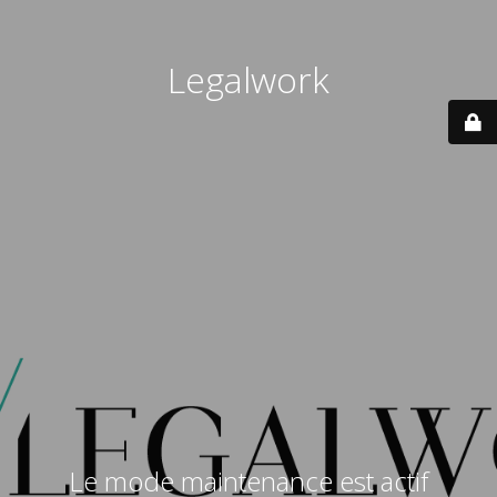
Legalwork
Le mode maintenance est actif