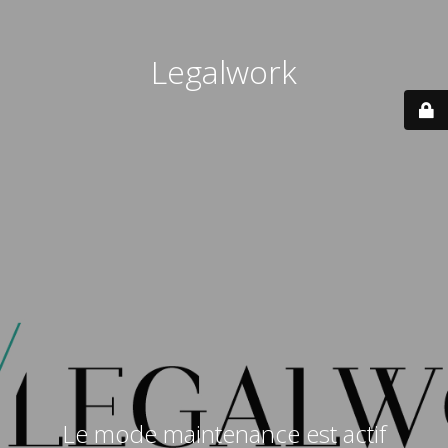
Legalwork
Le mode maintenance est actif