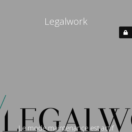
Legalwork
Le mode maintenance est actif