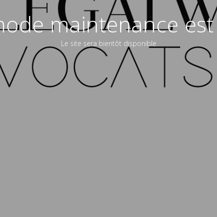
ode maintenance est 
Le site sera bientôt disponible