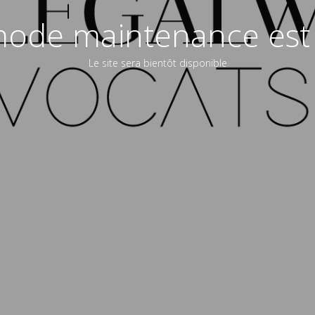
ode maintenance est 
Le site sera bientôt disponible