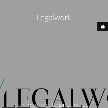
Legalwork
Le mode maintenance est actif