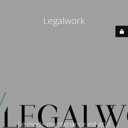
Legalwork
Le mode maintenance est actif