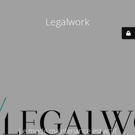
Legalwork
Le mode maintenance est actif