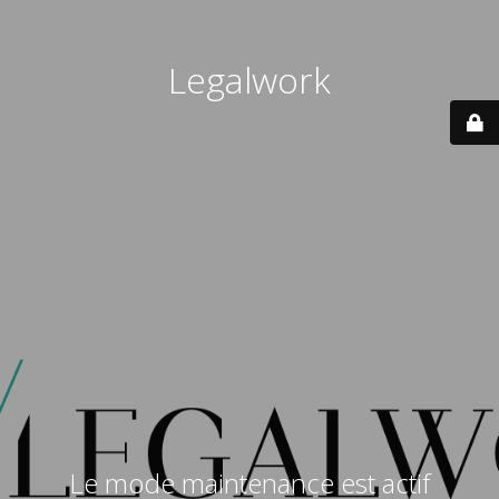
Legalwork
Le mode maintenance est actif