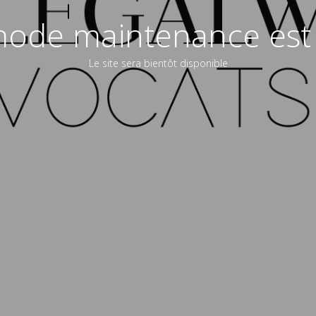
ode maintenance est 
Le site sera bientôt disponible