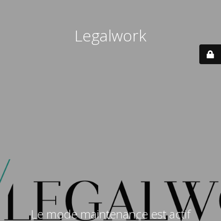
Legalwork
Le mode maintenance est actif