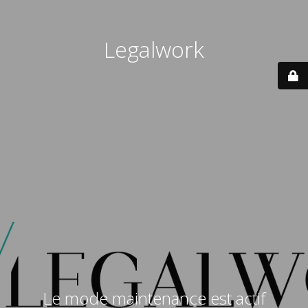
Legalwork
Le mode maintenance est actif