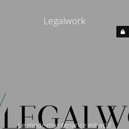
Legalwork
Le mode maintenance est actif